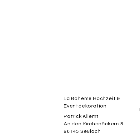
La Bohème Hochzeit &
Eventdekoration
Patrick Kliemt
An den Kirchenäckern 8
96145 Seßlach