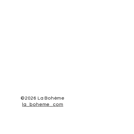
©2026 La Bohème
la_boheme_com
z