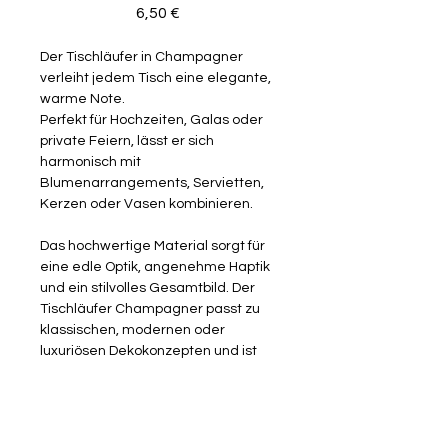
Preis
6,50 €
Der Tischläufer in Champagner
verleiht jedem Tisch eine elegante,
warme Note.
Perfekt für Hochzeiten, Galas oder
private Feiern, lässt er sich
harmonisch mit
Blumenarrangements, Servietten,
Kerzen oder Vasen kombinieren.
Das hochwertige Material sorgt für
eine edle Optik, angenehme Haptik
und ein stilvolles Gesamtbild. Der
Tischläufer Champagner passt zu
klassischen, modernen oder
luxuriösen Dekokonzepten und ist
wiederverwendbar sowie
pflegeleicht.
Ein Must-have für Hochzeitspaare,
La Bohème Hochzeit &